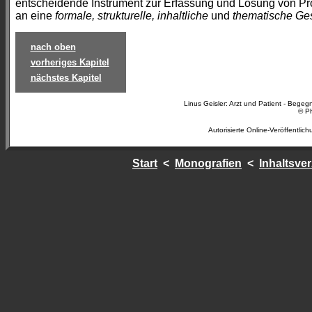
entscheidende Instrument zur Erfassung und Lösung von Pro
an eine
formale, strukturelle, inhaltliche
und
thematische Ge
nach oben
vorheriges Kapitel
nächstes Kapitel
Linus Geisler: Arzt und Patient - Begeg
© Ph
Autorisierte Online-Veröffentlic
Start
<
Monografien
<
Inhaltsve